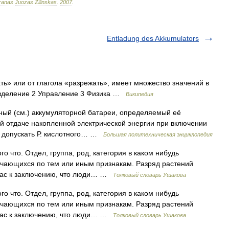
ranas
Juozas
Žilinskas
.
2007
.
Entladung des Akkumulators
ть» или от глагола «разрежать», имеет множество значений в
азделение 2 Управление 3 Физика …
Википедия
ный (см.) аккумуляторной батареи, определяемый её
й отдаче накопленной электрической энергии при включении
я допускать Р. кислотного… …
Большая политехническая энциклопедия
го что. Отдел, группа, род, категория в каком нибудь
ичающихся по тем или иным признакам. Разряд растений
а вас к заключению, что люди… …
Толковый словарь Ушакова
го что. Отдел, группа, род, категория в каком нибудь
ичающихся по тем или иным признакам. Разряд растений
а вас к заключению, что люди… …
Толковый словарь Ушакова