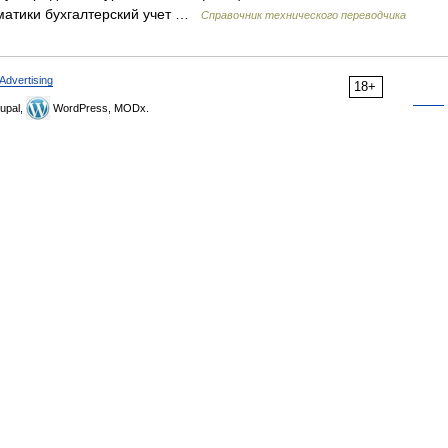
] Тематики бухгалтерский учет …
Справочник технического переводчика
Advertising
18+
upal,
WordPress, MODx.