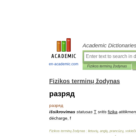
Academic Dictionarie
en-academic.com
Fizikos terminų žodynas
Fizikos terminų žodynas
разряд
разряд
išsikrovimas
statusas
T
sritis
fizika
atitikme
décharge
,
f
Fizikos
terminų
žodynas
:
lietuvių
,
anglų
,
prancūzų
,
vokieči