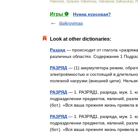
Palenskis
,
Vytautas
Valiukėnas
,
Valerijonas
Žalkauskas
,
P
Игры ⚽
Нужна курсовая?
išsikrovimas
Look at other dictionaries:
Разряд
— происходит от глагола «разряжа
различных областях. Содержание 1 Подр
РАЗРЯД
— (1) аккумулятора режим, обрат
электроёмкостью и состоящий в длительно
полезной нагрузки (внешней цепи). Нельз
РАЗРЯД
— 1. РАЗРЯД1, разряда, муж. 1. ко
подразделении предметов, явлений, разл
(бот.). «Вся ваша прежняя жизнь привел
РАЗРЯД
— 1. РАЗРЯД1, разряда, муж. 1. ко
подразделении предметов, явлений, разл
(бот.). «Вся ваша прежняя жизнь привел