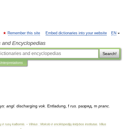
Remember this site
Embed dictionaries into your website
EN
s and Encyclopedias
Search!
Interpretations
nys
:
angl
.
discharging
vok
.
Entladung
,
f
rus
.
разряд
,
m
pranc
.
ų
ir
rusų
kalbomis
. –
Vilnius
:
Mokslo
ir
enciklopedijų
leidybos
institutas
.
Vilius