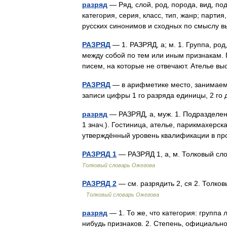
разряд
— Ряд, слой, род, порода, вид, под
категория, серия, класс, тип, жанр; партия,
русских синонимов и сходных по смыслу
РАЗРЯД
— 1. РАЗРЯД, а; м. 1. Группа, род
между собой по тем или иным признакам. 
писем, на которые не отвечают. Ателье 
РАЗРЯД
— в арифметике место, занимаем
записи цифры 1 го разряда единицы, 2 го 
разряд
— РАЗРЯД, а, муж. 1. Подразделение 
1 знач.). Гостиница, ателье, парикмахерск
утверждённый уровень квалификации в 
РАЗРЯД 1
— РАЗРЯД 1, а, м. Толковый сл
Толковый словарь Ожегова
РАЗРЯД 2
— см. разрядить 2, ся 2. Толко
Толковый словарь Ожегова
разряд
— 1. То же, что категория: группа
нибудь признаков. 2. Степень, официальн