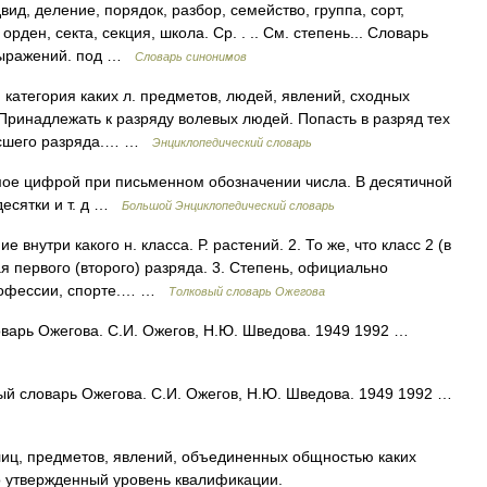
вид, деление, порядок, разбор, семейство, группа, сорт,
 орден, секта, секция, школа. Ср. . .. См. степень... Словарь
 выражений. под …
Словарь синонимов
, категория каких л. предметов, людей, явлений, сходных
Принадлежать к разряду волевых людей. Попасть в разряд тех
высшего разряда.… …
Энциклопедический словарь
ое цифрой при письменном обозначении числа. В десятичной
десятки и т. д …
Большой Энциклопедический словарь
внутри какого н. класса. Р. растений. 2. То же, что класс 2 (в
ая первого (второго) разряда. 3. Степень, официально
профессии, спорте.… …
Толковый словарь Ожегова
оварь Ожегова. С.И. Ожегов, Н.Ю. Шведова. 1949 1992 …
вый словарь Ожегова. С.И. Ожегов, Н.Ю. Шведова. 1949 1992 …
 лиц, предметов, явлений, объединенных общностью каких
о утвержденный уровень квалификации.